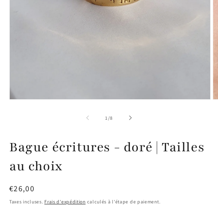
Ouvrir
O
le
le
média
m
de
1
/
8
1
2
dans
d
une
u
Bague écritures - doré | Tailles
fenêtre
f
modale
m
au choix
Prix
€26,00
habituel
Taxes incluses.
Frais d'expédition
calculés à l'étape de paiement.