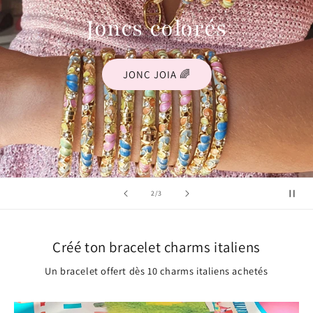
charmez !
+ de 600 charms au choix
Je compose
de
3
/
3
Créé ton bracelet charms italiens
Un bracelet offert dès 10 charms italiens achetés