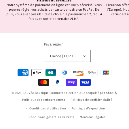
Paiement sécurisé
Notre système de paiement en ligne est 100% sécurisé. Vous
Livraison offer
pouvez régler vos achats par carte bancaire ou PayPal. De
l'Europe). No
plus, vous avez possibilité de choisir le paiement en 2, 3 ou 4
varie de 2 à
fois avec notre partenaire ALMA.
Pays/région
France | EUR €
Moyens
de
paiement
© 2026,
LauVéA Boutique
Commerce électronique propulsé par Shopify
Politique de remboursement
Politique de confidentialité
Conditions d’utilisation
Politique d’expédition
Conditions générales de vente
Mentions légales