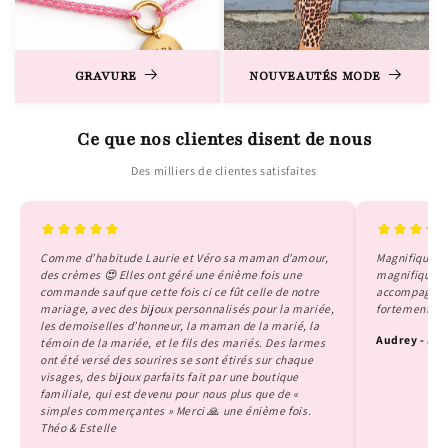
GRAVURE
NOUVEAUTÉS MODE
Ce que nos clientes disent de nous
Des milliers de clientes satisfaites
Comme d’habitude Laurie et Véro sa maman d’amour,
Magnifique co
des crèmes 😍 Elles ont géré une énième fois une
magnifiques a
commande sauf que cette fois ci ce fût celle de notre
accompagné q
mariage, avec des bijoux personnalisés pour la mariée,
fortement ce
les demoiselles d’honneur, la maman de la marié, la
Audrey - Jui
témoin de la mariée, et le fils des mariés. Des larmes
ont été versé des sourires se sont étirés sur chaque
visages, des bijoux parfaits fait par une boutique
familiale, qui est devenu pour nous plus que de «
simples commerçantes » Merci 🙏 une énième fois.
Théo & Estelle