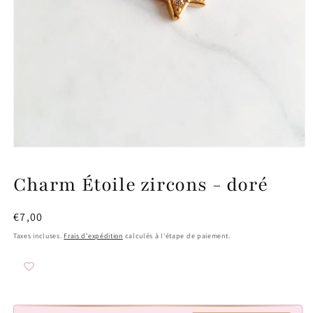
Ouvrir
le
média
Charm Étoile zircons - doré
1
dans
une
fenêtre
Prix
€7,00
modale
habituel
Taxes incluses.
Frais d'expédition
calculés à l'étape de paiement.