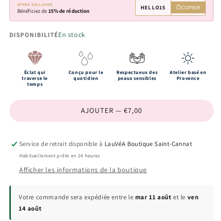
OFFRE EXCLUSIVE
HELLO15
COPIER
Bénéficiez de
15% de réduction
En stock
DISPONIBILITÉ
Éclat qui
Conçu pour le
Respectueux des
Atelier basé en
traverse le
quotidien
peaux sensibles
Provence
temps
AJOUTER — €7,00
Service de retrait disponible à
LauVéA Boutique Saint-Cannat
Habituellement prête en 24 heures
Afficher les informations de la boutique
Votre commande sera expédiée entre le
mar 11 août
et le
ven
14 août