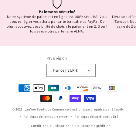
Paiement sécurisé
Notre système de paiement en ligne est 100% sécurisé. Vous
Livraison offer
pouvez régler vos achats par carte bancaire ou PayPal. De
l'Europe). No
plus, vous avez possibilité de choisir le paiement en 2, 3 ou 4
varie de 2 à
fois avec notre partenaire ALMA.
Pays/région
France | EUR €
Moyens
de
paiement
© 2026,
LauVéA Boutique
Commerce électronique propulsé par Shopify
Politique de remboursement
Politique de confidentialité
Conditions d’utilisation
Politique d’expédition
Conditions générales de vente
Mentions légales