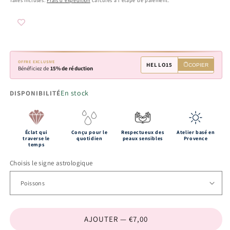
Taxes incluses.
Frais d'expédition
calculés à l'étape de paiement.
OFFRE EXCLUSIVE
HELLO15
COPIER
Bénéficiez de
15% de réduction
En stock
DISPONIBILITÉ
Éclat qui
Conçu pour le
Respectueux des
Atelier basé en
traverse le
quotidien
peaux sensibles
Provence
temps
Choisis le signe astrologique
AJOUTER — €7,00