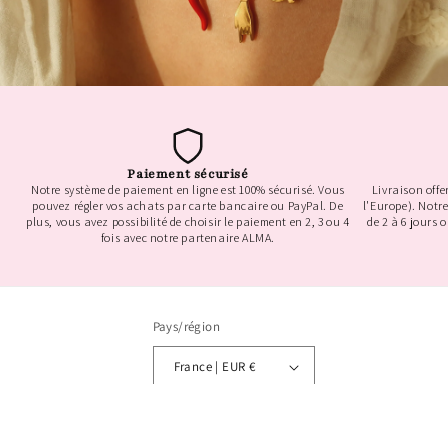
Paiement sécurisé
Notre système de paiement en ligne est 100% sécurisé. Vous
Livraison offe
pouvez régler vos achats par carte bancaire ou PayPal. De
l'Europe). Notr
plus, vous avez possibilité de choisir le paiement en 2, 3 ou 4
de 2 à 6 jours 
fois avec notre partenaire ALMA.
Pays/région
France | EUR €
Moyens
de