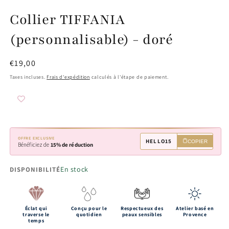
Collier TIFFANIA
(personnalisable) - doré
Prix
€19,00
habituel
Taxes incluses.
Frais d'expédition
calculés à l'étape de paiement.
OFFRE EXCLUSIVE
HELLO15
COPIER
Bénéficiez de
15% de réduction
En stock
DISPONIBILITÉ
Éclat qui
Conçu pour le
Respectueux des
Atelier basé en
traverse le
quotidien
peaux sensibles
Provence
temps