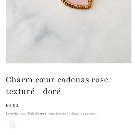
Ouvrir
le
média
Charm cœur cadenas rose
1
dans
une
texturé - doré
fenêtre
modale
Prix
€8,00
habituel
Taxes incluses.
Frais d'expédition
calculés à l'étape de paiement.