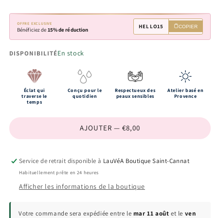
OFFRE EXCLUSIVE
HELLO15
COPIER
Bénéficiez de
15% de réduction
En stock
DISPONIBILITÉ
Éclat qui
Conçu pour le
Respectueux des
Atelier basé en
traverse le
quotidien
peaux sensibles
Provence
temps
AJOUTER — €8,00
Service de retrait disponible à
LauVéA Boutique Saint-Cannat
Habituellement prête en 24 heures
Afficher les informations de la boutique
Votre commande sera expédiée entre le
mar 11 août
et le
ven