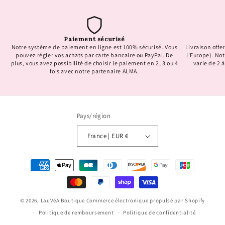
Paiement sécurisé
Notre système de paiement en ligne est 100% sécurisé. Vous
Livraison offer
pouvez régler vos achats par carte bancaire ou PayPal. De
l'Europe). No
plus, vous avez possibilité de choisir le paiement en 2, 3 ou 4
varie de 2 à
fois avec notre partenaire ALMA.
Pays/région
France | EUR €
Moyens
de
paiement
© 2026,
LauVéA Boutique
Commerce électronique propulsé par Shopify
Politique de remboursement
Politique de confidentialité