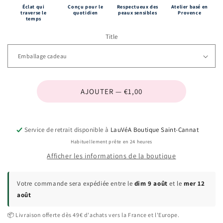
Éclat qui
Conçu pour le
Respectueux des
Atelier basé en
traverse le
quotidien
peaux sensibles
Provence
temps
Title
AJOUTER — €1,00
Service de retrait disponible à
LauVéA Boutique Saint-Cannat
Habituellement prête en 24 heures
Afficher les informations de la boutique
Votre commande sera expédiée entre le
dim 9 août
et le
mer 12
août
📦 Livraison offerte dès 49€ d'achats vers la France et l'Europe.