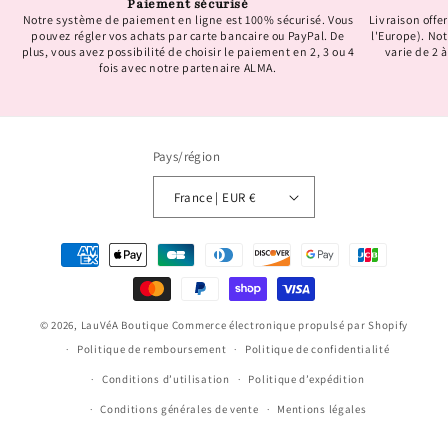
Paiement sécurisé
Notre système de paiement en ligne est 100% sécurisé. Vous
Livraison offer
pouvez régler vos achats par carte bancaire ou PayPal. De
l'Europe). No
plus, vous avez possibilité de choisir le paiement en 2, 3 ou 4
varie de 2 à
fois avec notre partenaire ALMA.
Pays/région
France | EUR €
Moyens
de
paiement
© 2026,
LauVéA Boutique
Commerce électronique propulsé par Shopify
Politique de remboursement
Politique de confidentialité
Conditions d’utilisation
Politique d’expédition
Conditions générales de vente
Mentions légales