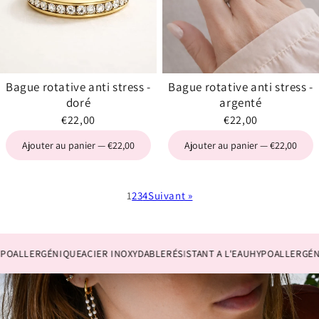
Bague rotative anti stress -
Bague rotative anti stress -
doré
argenté
€22,00
€22,00
Ajouter au panier — €22,00
Ajouter au panier — €22,00
1
2
3
4
Suivant »
LLERGÉNIQUE
ACIER INOXYDABLE
RÉSISTANT A L'EAU
HYPOALLERGÉNIQU