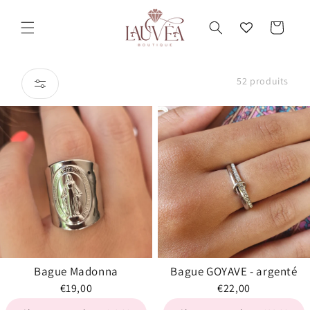
et
passer
Panier
au
contenu
52 produits
Bague Madonna
Bague GOYAVE - argenté
€19,00
€22,00