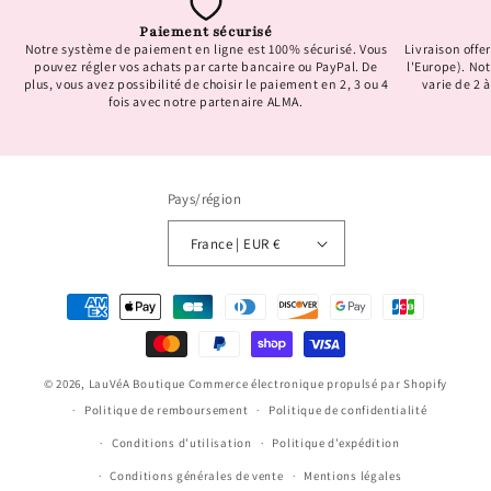
Paiement sécurisé
Notre système de paiement en ligne est 100% sécurisé. Vous
Livraison offer
pouvez régler vos achats par carte bancaire ou PayPal. De
l'Europe). No
plus, vous avez possibilité de choisir le paiement en 2, 3 ou 4
varie de 2 à
fois avec notre partenaire ALMA.
Pays/région
France | EUR €
Moyens
de
paiement
© 2026,
LauVéA Boutique
Commerce électronique propulsé par Shopify
Politique de remboursement
Politique de confidentialité
Conditions d’utilisation
Politique d’expédition
Conditions générales de vente
Mentions légales