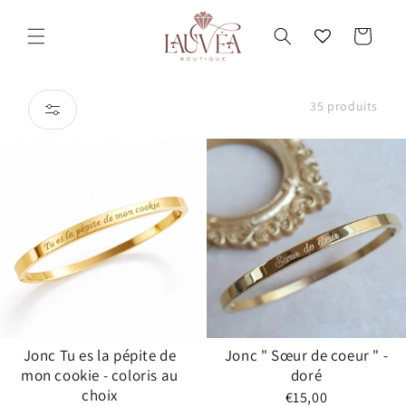
et
passer
Panier
au
contenu
35 produits
Jonc Tu es la pépite de
Jonc " Sœur de coeur " -
mon cookie - coloris au
doré
choix
€15,00