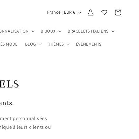
P
Connexion
Panier
France | EUR €
a
y
ONNALISATION
BIJOUX
BRACELETS ITALIENS
s
ÉS MODE
BLOG
THÈMES
ÉVÉNEMENTS
/
r
é
g
ELS
i
o
ents.
n
rement personnalisées
nique à leurs clients ou