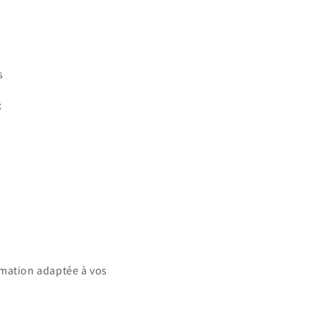
s
x
imation adaptée à vos