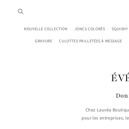
et
passer
au
contenu
NOUVELLE COLLECTION
JONCS COLORÉS
SQUISHY
GRAVURE
CULOTTES PAILLETÉES À MESSAGE
ÉV
Donn
Chez Lauvéa Boutique
pour les entreprises, l