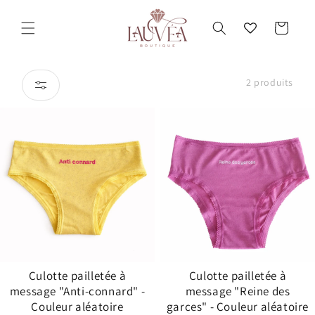
et
passer
Panier
au
contenu
2 produits
Culotte pailletée à
Culotte pailletée à
message "Anti-connard" -
message "Reine des
Couleur aléatoire
garces" - Couleur aléatoire