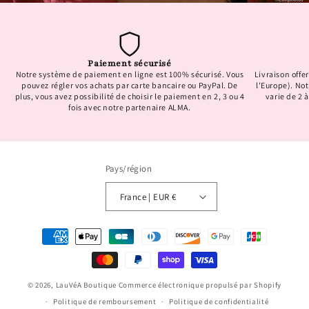
Paiement sécurisé
Notre système de paiement en ligne est 100% sécurisé. Vous
Livraison offer
pouvez régler vos achats par carte bancaire ou PayPal. De
l'Europe). No
plus, vous avez possibilité de choisir le paiement en 2, 3 ou 4
varie de 2 à
fois avec notre partenaire ALMA.
Pays/région
France | EUR €
Moyens
de
paiement
© 2026,
LauVéA Boutique
Commerce électronique propulsé par Shopify
Politique de remboursement
Politique de confidentialité