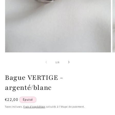
Ouvrir
O
le
le
média
m
de
1
/
6
1
2
dans
d
une
u
Bague VERTIGE -
fenêtre
f
modale
m
argenté/blanc
Prix
€22,00
Épuisé
habituel
Taxes incluses.
Frais d'expédition
calculés à l'étape de paiement.