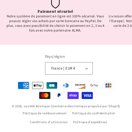
Paiement sécurisé
Notre système de paiement en ligne est 100% sécurisé. Vous
Livraison offer
pouvez régler vos achats par carte bancaire ou PayPal. De
l'Europe). No
plus, vous avez possibilité de choisir le paiement en 2, 3 ou 4
varie de 2 à
fois avec notre partenaire ALMA.
Pays/région
France | EUR €
Moyens
de
paiement
© 2026,
LauVéA Boutique
Commerce électronique propulsé par Shopify
Politique de remboursement
Politique de confidentialité
Conditions d’utilisation
Politique d’expédition
Conditions générales de vente
Mentions légales