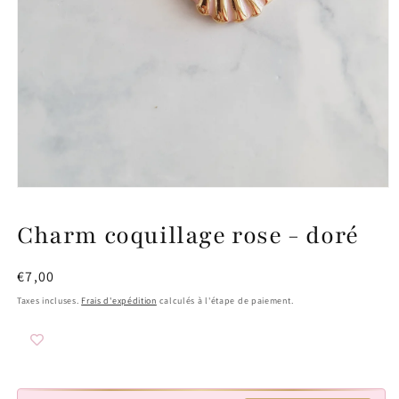
Ouvrir
le
média
Charm coquillage rose - doré
1
dans
une
fenêtre
Prix
€7,00
modale
habituel
Taxes incluses.
Frais d'expédition
calculés à l'étape de paiement.