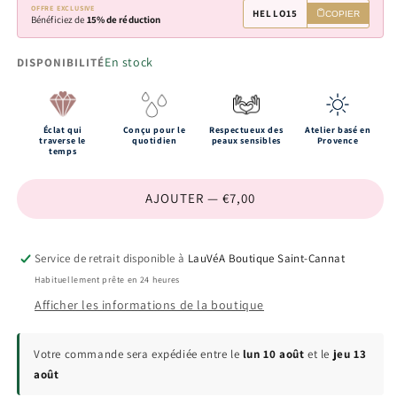
OFFRE EXCLUSIVE
HELLO15
COPIER
Bénéficiez de
15% de réduction
En stock
DISPONIBILITÉ
Éclat qui
Conçu pour le
Respectueux des
Atelier basé en
traverse le
quotidien
peaux sensibles
Provence
temps
AJOUTER — €7,00
Service de retrait disponible à
LauVéA Boutique Saint-Cannat
Habituellement prête en 24 heures
Afficher les informations de la boutique
Votre commande sera expédiée entre le
lun 10 août
et le
jeu 13
août