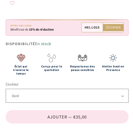
OFFRE EXCLUSIVE
HELLO15
COPIER
Bénéficiez de
15% de réduction
En stock
DISPONIBILITÉ
Éclat qui
Conçu pour le
Respectueux des
Atelier basé en
traverse le
quotidien
peaux sensibles
Provence
temps
Couleur
AJOUTER — €35,00