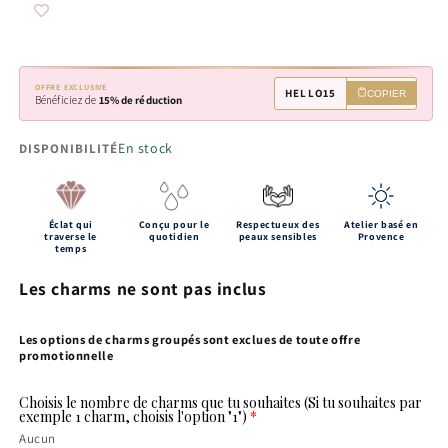
OFFRE EXCLUSIVE
HELLO15
COPIER
Bénéficiez de
15% de réduction
En stock
DISPONIBILITÉ
Éclat qui
Conçu pour le
Respectueux des
Atelier basé en
traverse le
quotidien
peaux sensibles
Provence
temps
Les charms ne sont pas inclus
Les options de charms groupés sont exclues de toute offre
promotionnelle
Choisis le nombre de charms que tu souhaites (Si tu souhaites par
exemple 1 charm, choisis l'option "1")
Aucun