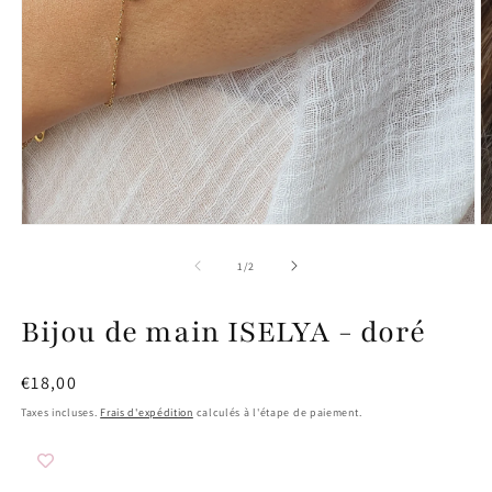
Ouvrir
O
le
le
média
m
de
1
/
2
1
2
dans
d
une
u
Bijou de main ISELYA - doré
fenêtre
f
modale
m
Prix
€18,00
habituel
Taxes incluses.
Frais d'expédition
calculés à l'étape de paiement.