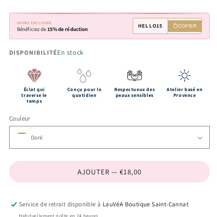
OFFRE EXCLUSIVE
HELLO15
COPIER
Bénéficiez de
15% de réduction
En stock
DISPONIBILITÉ
Éclat qui
Conçu pour le
Respectueux des
Atelier basé en
traverse le
quotidien
peaux sensibles
Provence
temps
Couleur
AJOUTER — €18,00
Service de retrait disponible à
LauVéA Boutique Saint-Cannat
Habituellement prête en 24 heures