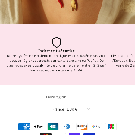
Paiement sécurisé
Notre système de paiement en ligne est 100% sécurisé. Vous
Livraison offer
pouvez régler vos achats par carte bancaire ou PayPal. De
l'Europe). No
plus, vous avez possibilité de choisir le paiement en 2, 3 ou 4
varie de 2 à
fois avec notre partenaire ALMA.
Pays/région
France | EUR €
Moyens
de