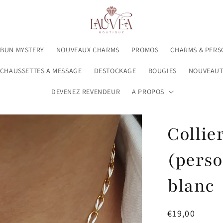
 BUN MYSTERY
NOUVEAUX CHARMS
PROMOS
CHARMS & PERS
CHAUSSETTES A MESSAGE
DESTOCKAGE
BOUGIES
NOUVEAUT
DEVENEZ REVENDEUR
A PROPOS
Collie
(perso
blanc
Prix
€19,00