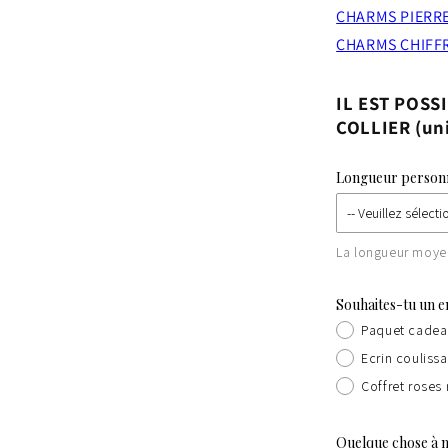
CHARMS PIERR
CHARMS CHIFF
IL EST POS
COLLIER (uni
Longueur personna
La longueur moyen
Souhaites-tu un e
Paquet cadea
Ecrin couliss
Coffret rose
Quelque chose à n