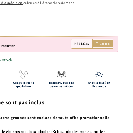
s d'expédition
calculés à l'étape de paiement.
HELLO15
COPIER
 réduction
n stock
Conçu pour le
Respectueux des
Atelier basé en
quotidien
peaux sensibles
Provence
e sont pas inclus
harms groupés sont exclues de toute offre promotionnelle
 de charms que tu souhaites (Si tu souhaites par exemple 1