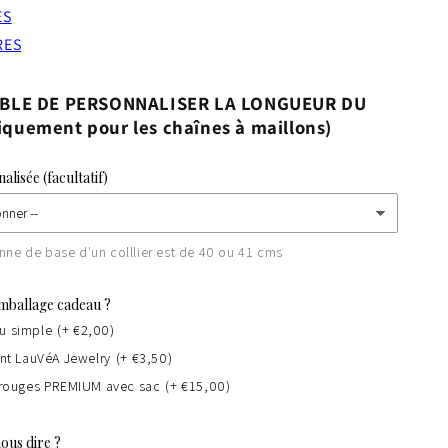
ES
RES
SIBLE DE PERSONNALISER LA LONGUEUR DU
quement pour les chaînes à maillons)
lisée (facultatif)
ne de base d'un colllier est de 40 ou 41 cms
mballage cadeau ?
u simple
(+ €2,00)
ant LauVéA Jewelry
(+ €3,50)
s rouges PREMIUM avec sac
(+ €15,00)
ous dire ?