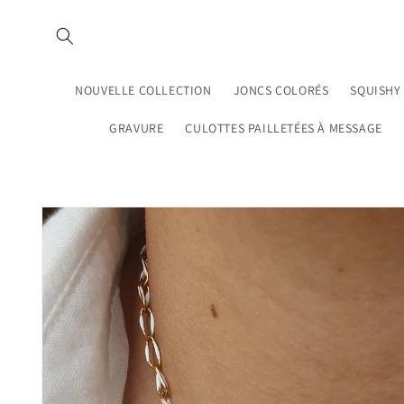
et
passer
au
contenu
NOUVELLE COLLECTION
JONCS COLORÉS
SQUISHY
GRAVURE
CULOTTES PAILLETÉES À MESSAGE
Passer aux
informations
produits