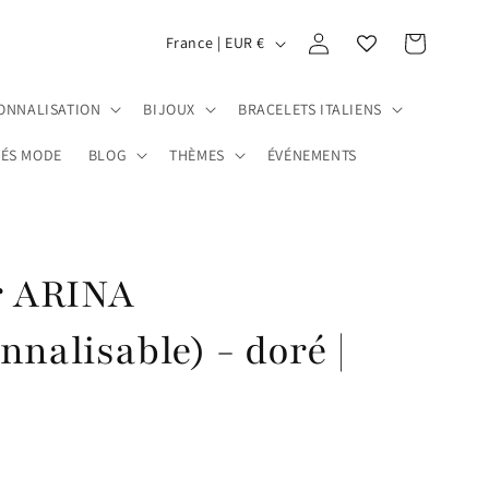
P
Connexion
Panier
France | EUR €
a
y
ONNALISATION
BIJOUX
BRACELETS ITALIENS
s
ÉS MODE
BLOG
THÈMES
ÉVÉNEMENTS
/
r
é
g
r ARINA
i
nnalisable) - doré |
o
n