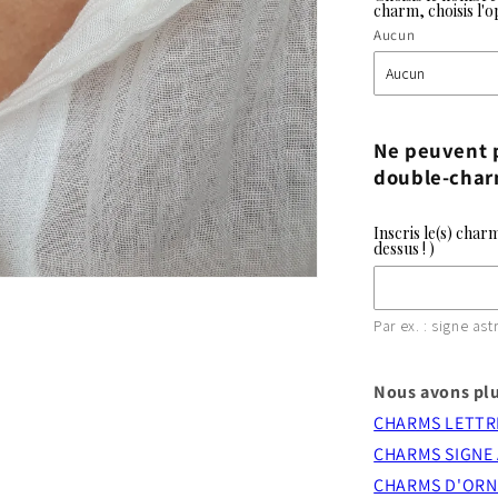
charm, choisis l'op
Aucun
Ne peuvent p
double-char
Inscris le(s) char
dessus ! )
Par ex. : signe as
Nous avons plu
CHARMS LETTR
CHARMS SIGNE
CHARMS D'OR