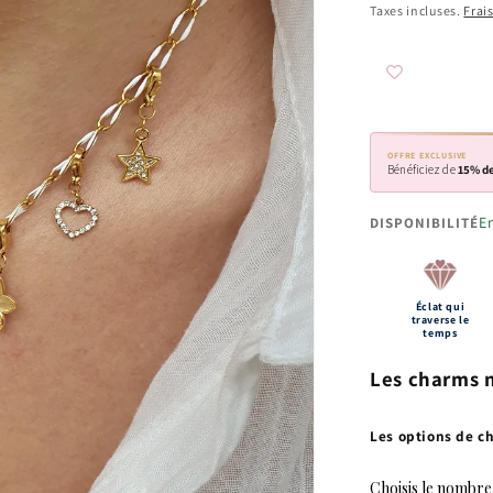
habituel
Taxes incluses.
Frai
OFFRE EXCLUSIVE
Bénéficiez de
15% de
E
DISPONIBILITÉ
Éclat qui
traverse le
temps
Les charms n
Les options de c
Choisis le nombre