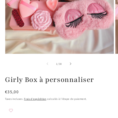
O
Ouvrir
le
le
m
média
de
1
/
30
2
1
d
dans
u
une
Girly Box à personnaliser
f
fenêtre
m
modale
Prix
€35,00
habituel
Taxes incluses.
Frais d'expédition
calculés à l'étape de paiement.