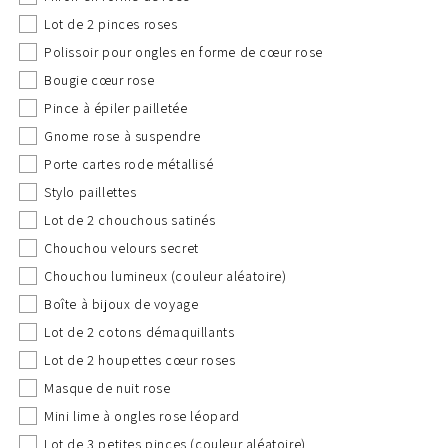
8 produits
(+ €15,00)
Lot de 2 pinces roses
Polissoir pour ongles en forme de cœur rose
9 produits
(+ €20,00)
Bougie cœur rose
Pince à épiler pailletée
10 produits
(+ €23,00)
Gnome rose à suspendre
11 produits
(+ €26,00)
Porte cartes rode métallisé
Stylo paillettes
12 produits
(+ €29,00)
Lot de 2 chouchous satinés
Chouchou velours secret
13 produits
(+ €32,00)
Chouchou lumineux (couleur aléatoire)
Boîte à bijoux de voyage
14 produits
(+ €35,00)
Lot de 2 cotons démaquillants
15 produits
(+ €38,00)
Lot de 2 houpettes cœur roses
Masque de nuit rose
16 produits
(+ €40,00)
Mini lime à ongles rose léopard
Lot de 3 petites pinces (couleur aléatoire)