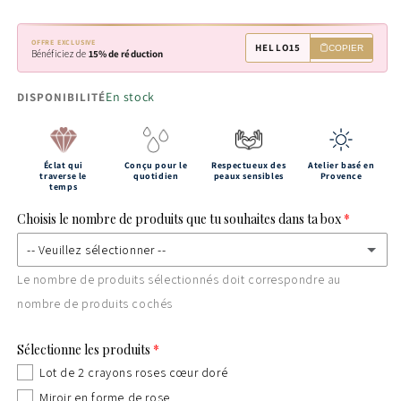
OFFRE EXCLUSIVE
HELLO15
COPIER
Bénéficiez de
15% de réduction
En stock
DISPONIBILITÉ
Éclat qui
Conçu pour le
Respectueux des
Atelier basé en
traverse le
quotidien
peaux sensibles
Provence
temps
Choisis le nombre de produits que tu souhaites dans ta box
-- Veuillez sélectionner --
Le nombre de produits sélectionnés doit correspondre au
5 produits (minimum obligatoire)
nombre de produits cochés
6 produits
(+ €5,00)
Sélectionne les produits
Lot de 2 crayons roses cœur doré
7 produits
(+ €10,00)
Miroir en forme de rose