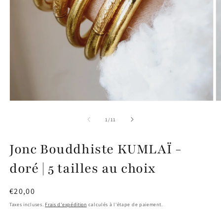
Ouvrir
O
le
le
média
m
de
1
/
11
1
2
dans
d
une
u
Jonc Bouddhiste KUMLAÏ -
fenêtre
f
modale
m
doré | 5 tailles au choix
Prix
€20,00
habituel
Taxes incluses.
Frais d'expédition
calculés à l'étape de paiement.