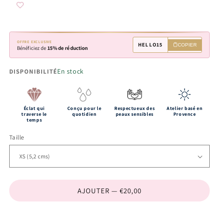
OFFRE EXCLUSIVE
HELLO15
COPIER
Bénéficiez de
15% de réduction
En stock
DISPONIBILITÉ
Éclat qui
Conçu pour le
Respectueux des
Atelier basé en
traverse le
quotidien
peaux sensibles
Provence
temps
Taille
AJOUTER — €20,00