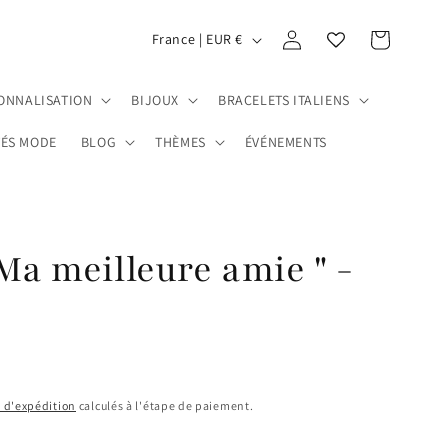
P
Connexion
Panier
France | EUR €
a
y
ONNALISATION
BIJOUX
BRACELETS ITALIENS
s
ÉS MODE
BLOG
THÈMES
ÉVÉNEMENTS
/
r
é
g
 Ma meilleure amie " -
i
o
n
s d'expédition
calculés à l'étape de paiement.