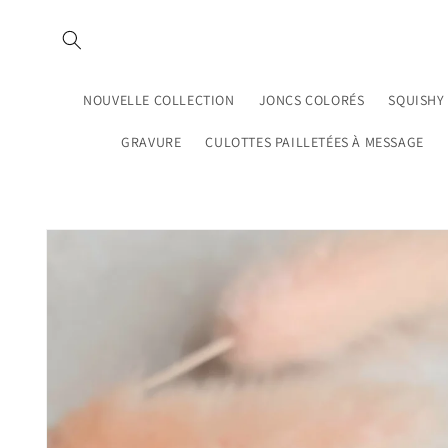
et
passer
au
contenu
NOUVELLE COLLECTION
JONCS COLORÉS
SQUISHY
GRAVURE
CULOTTES PAILLETÉES À MESSAGE
Passer aux
informations
produits