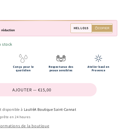
HELLO15
COPIER
 réduction
n stock
Conçu pour le
Respectueux des
Atelier basé en
quotidien
peaux sensibles
Provence
AJOUTER — €15,00
it disponible à
LauVéA Boutique Saint-Cannat
prête en 24 heures
nformations de la boutique