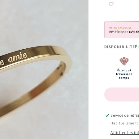
OFFRE EXCLUSIVE
Bénéficiez de
15% de
E
DISPONIBILITÉ
Éclat qui
traverse le
temps
Service de retra
Habituellement 
Afficher les i