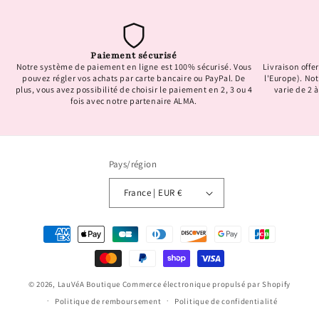
Paiement sécurisé
Notre système de paiement en ligne est 100% sécurisé. Vous
Livraison offer
pouvez régler vos achats par carte bancaire ou PayPal. De
l'Europe). No
plus, vous avez possibilité de choisir le paiement en 2, 3 ou 4
varie de 2 à
fois avec notre partenaire ALMA.
Pays/région
France | EUR €
Moyens
de
paiement
© 2026,
LauVéA Boutique
Commerce électronique propulsé par Shopify
Politique de remboursement
Politique de confidentialité