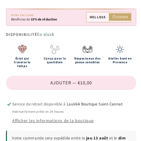
OFFRE EXCLUSIVE
HELLO15
COPIER
Bénéficiez de
15% de réduction
En stock
DISPONIBILITÉ
Éclat qui
Conçu pour le
Respectueux des
Atelier basé en
traverse le
quotidien
peaux sensibles
Provence
temps
AJOUTER — €10,00
Service de retrait disponible à
LauVéA Boutique Saint-Cannat
Habituellement prête en 24 heures
Afficher les informations de la boutique
Votre commande sera expédiée entre le
jeu 13 août
et le
dim