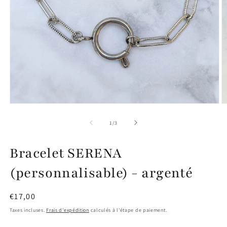
Ouvrir
O
le
le
média
m
de
1
/
3
1
2
dans
d
une
u
Bracelet SERENA
fenêtre
f
modale
m
(personnalisable) - argenté
Prix
€17,00
habituel
Taxes incluses.
Frais d'expédition
calculés à l'étape de paiement.