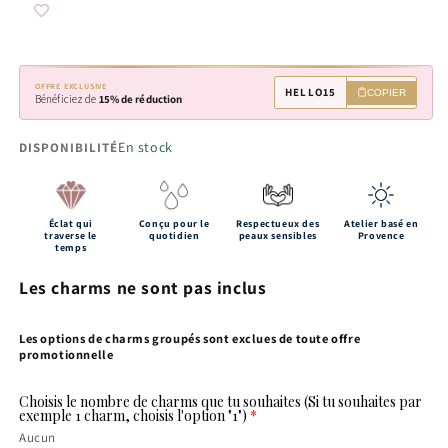
OFFRE EXCLUSIVE
HELLO15
COPIER
Bénéficiez de
15% de réduction
En stock
DISPONIBILITÉ
Éclat qui
Conçu pour le
Respectueux des
Atelier basé en
traverse le
quotidien
peaux sensibles
Provence
temps
Les charms ne sont pas inclus
Les options de charms groupés sont exclues de toute offre
promotionnelle
Choisis le nombre de charms que tu souhaites (Si tu souhaites par
exemple 1 charm, choisis l'option "1")
Aucun