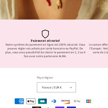
Paiement sécurisé
Notre système de paiement en ligne est 100% sécurisé. Vous
Livraison offer
pouvez régler vos achats par carte bancaire ou PayPal. De
l'Europe). No
plus, vous avez possibilité de choisir le paiement en 2, 3 ou 4
varie de 2 à
fois avec notre partenaire ALMA.
Pays/région
France | EUR €
Moyens
de