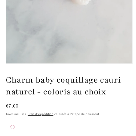
Ouvrir
le
média
Charm baby coquillage cauri
1
dans
une
naturel - coloris au choix
fenêtre
modale
Prix
€7,00
habituel
Taxes incluses.
Frais d'expédition
calculés à l'étape de paiement.