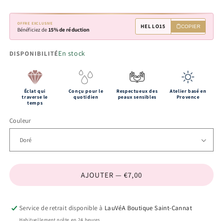
OFFRE EXCLUSIVE
HELLO15
COPIER
Bénéficiez de
15% de réduction
En stock
DISPONIBILITÉ
Éclat qui
Conçu pour le
Respectueux des
Atelier basé en
traverse le
quotidien
peaux sensibles
Provence
temps
Couleur
AJOUTER — €7,00
Service de retrait disponible à
LauVéA Boutique Saint-Cannat
Habituellement prête en 24 heures