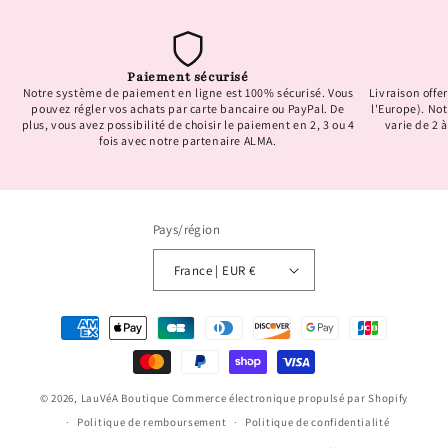
Paiement sécurisé
Notre système de paiement en ligne est 100% sécurisé. Vous
Livraison offer
pouvez régler vos achats par carte bancaire ou PayPal. De
l'Europe). No
plus, vous avez possibilité de choisir le paiement en 2, 3 ou 4
varie de 2 à
fois avec notre partenaire ALMA.
Pays/région
France | EUR €
Moyens
de
paiement
© 2026,
LauVéA Boutique
Commerce électronique propulsé par Shopify
Politique de remboursement
Politique de confidentialité