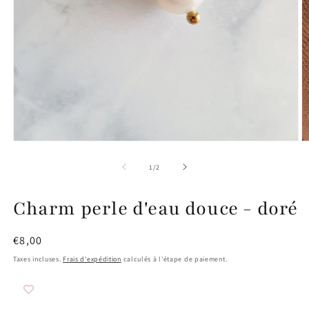
O
Ouvrir
le
le
m
média
de
1
/
2
2
1
d
dans
u
une
Charm perle d'eau douce - doré
f
fenêtre
m
modale
Prix
€8,00
habituel
Taxes incluses.
Frais d'expédition
calculés à l'étape de paiement.