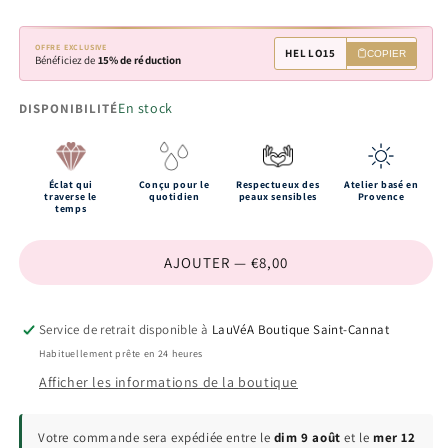
OFFRE EXCLUSIVE
HELLO15
COPIER
Bénéficiez de
15% de réduction
En stock
DISPONIBILITÉ
Éclat qui
Conçu pour le
Respectueux des
Atelier basé en
traverse le
quotidien
peaux sensibles
Provence
temps
AJOUTER — €8,00
Service de retrait disponible à
LauVéA Boutique Saint-Cannat
Habituellement prête en 24 heures
Afficher les informations de la boutique
Votre commande sera expédiée entre le
dim 9 août
et le
mer 12