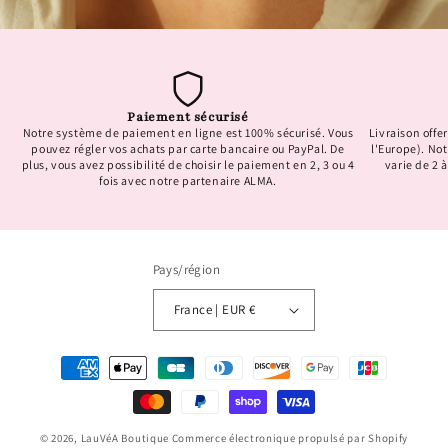
Paiement sécurisé
Notre système de paiement en ligne est 100% sécurisé. Vous
Livraison offer
pouvez régler vos achats par carte bancaire ou PayPal. De
l'Europe). No
plus, vous avez possibilité de choisir le paiement en 2, 3 ou 4
varie de 2 à
fois avec notre partenaire ALMA.
Pays/région
France | EUR €
Moyens
de
paiement
© 2026,
LauVéA Boutique
Commerce électronique propulsé par Shopify