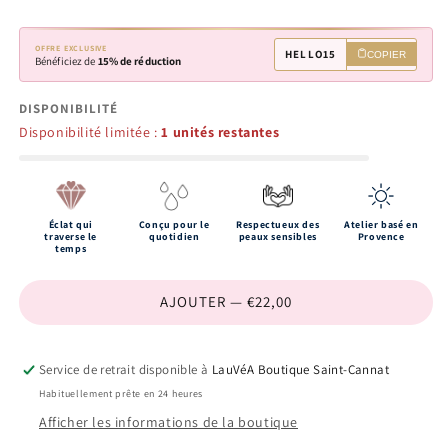
OFFRE EXCLUSIVE
HELLO15
COPIER
Bénéficiez de
15% de réduction
DISPONIBILITÉ
Disponibilité limitée :
1 unités restantes
Éclat qui
Conçu pour le
Respectueux des
Atelier basé en
traverse le
quotidien
peaux sensibles
Provence
temps
AJOUTER — €22,00
Service de retrait disponible à
LauVéA Boutique Saint-Cannat
Habituellement prête en 24 heures
Afficher les informations de la boutique