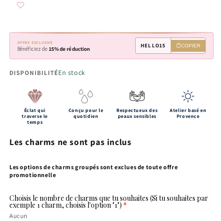
OFFRE EXCLUSIVE
HELLO15
COPIER
Bénéficiez de
15% de réduction
En stock
DISPONIBILITÉ
Éclat qui
Conçu pour le
Respectueux des
Atelier basé en
traverse le
quotidien
peaux sensibles
Provence
temps
Les charms ne sont pas inclus
Les options de charms groupés sont exclues de toute offre
promotionnelle
Choisis le nombre de charms que tu souhaites (Si tu souhaites par
exemple 1 charm, choisis l'option "1")
Aucun