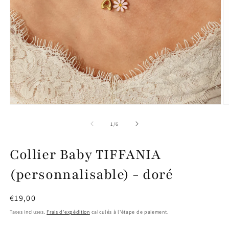
Ouvrir
O
le
le
média
m
de
1
/
6
1
2
dans
d
une
u
Collier Baby TIFFANIA
fenêtre
f
modale
m
(personnalisable) - doré
Prix
€19,00
habituel
Taxes incluses.
Frais d'expédition
calculés à l'étape de paiement.