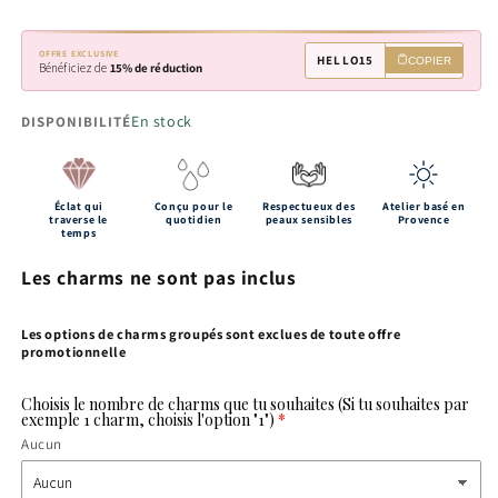
OFFRE EXCLUSIVE
HELLO15
COPIER
Bénéficiez de
15% de réduction
En stock
DISPONIBILITÉ
Éclat qui
Conçu pour le
Respectueux des
Atelier basé en
traverse le
quotidien
peaux sensibles
Provence
temps
Les charms ne sont pas inclus
Les options de charms groupés sont exclues de toute offre
promotionnelle
Choisis le nombre de charms que tu souhaites (Si tu souhaites par
exemple 1 charm, choisis l'option "1")
Aucun