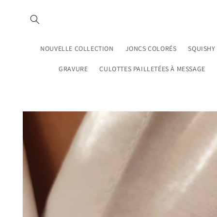
et
passer
au
contenu
NOUVELLE COLLECTION
JONCS COLORÉS
SQUISHY
GRAVURE
CULOTTES PAILLETÉES À MESSAGE
Passer aux
informations
produits