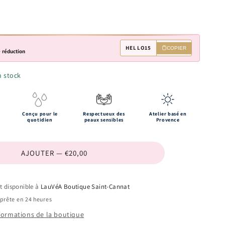
HELLO15
COPIER
 réduction
n stock
Conçu pour le
Respectueux des
Atelier basé en
quotidien
peaux sensibles
Provence
AJOUTER — €20,00
it disponible à
LauVéA Boutique Saint-Cannat
prête en 24 heures
nformations de la boutique