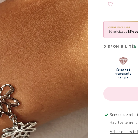
OFFRE EXCLUSIVE
Bénéficiez de
15% de
E
DISPONIBILITÉ
Éclat qui
traverse le
temps
Service de retra
Habituellement 
Afficher les i