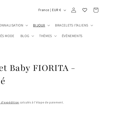
P
Connexion
Panier
France | EUR €
a
y
ONNALISATION
BIJOUX
BRACELETS ITALIENS
s
ÉS MODE
BLOG
THÈMES
ÉVÉNEMENTS
/
r
é
g
et Baby FIORITA -
i
té
o
n
s d'expédition
calculés à l'étape de paiement.