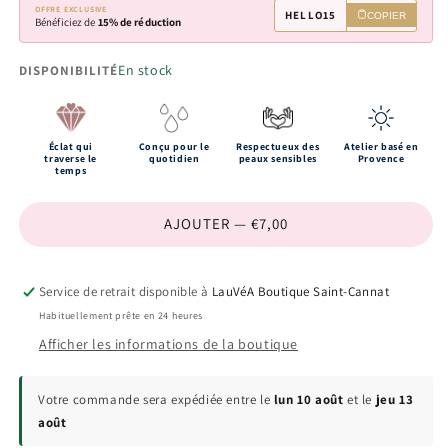
OFFRE EXCLUSIVE
HELLO15
COPIER
Bénéficiez de
15% de réduction
En stock
DISPONIBILITÉ
Éclat qui
Conçu pour le
Respectueux des
Atelier basé en
traverse le
quotidien
peaux sensibles
Provence
temps
AJOUTER — €7,00
Service de retrait disponible à
LauVéA Boutique Saint-Cannat
Habituellement prête en 24 heures
Afficher les informations de la boutique
Votre commande sera expédiée entre le
lun 10 août
et le
jeu 13
août