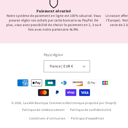
Paiement sécurisé
Notre système de paiement en ligne est 100% sécurisé. Vous
Livraison offer
pouvez régler vos achats par carte bancaire ou PayPal. De
l'Europe). No
plus, vous avez possibilité de choisir le paiement en 2, 3 ou 4
varie de 2 à
fois avec notre partenaire ALMA.
Pays/région
France | EUR €
Moyens
de
paiement
© 2026,
LauVéA Boutique
Commerce électronique propulsé par Shopify
Politique de remboursement
Politique de confidentialité
Conditions d’utilisation
Politique d’expédition
Conditions générales de vente
Mentions légales