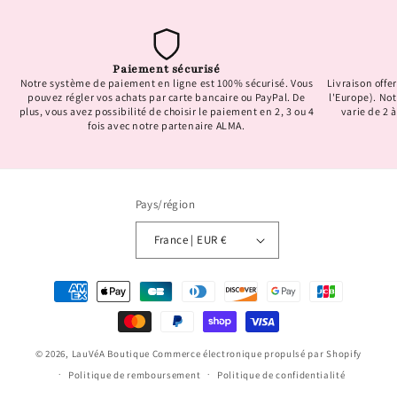
Paiement sécurisé
Notre système de paiement en ligne est 100% sécurisé. Vous
Livraison offer
pouvez régler vos achats par carte bancaire ou PayPal. De
l'Europe). No
plus, vous avez possibilité de choisir le paiement en 2, 3 ou 4
varie de 2 à
fois avec notre partenaire ALMA.
Pays/région
France | EUR €
Moyens
de
paiement
© 2026,
LauVéA Boutique
Commerce électronique propulsé par Shopify
Politique de remboursement
Politique de confidentialité