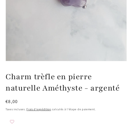
Ouvrir
le
média
Charm trèfle en pierre
1
dans
une
naturelle Améthyste - argenté
fenêtre
modale
Prix
€8,00
habituel
Taxes incluses.
Frais d'expédition
calculés à l'étape de paiement.