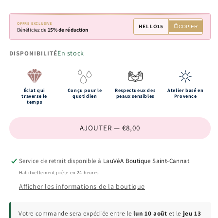
OFFRE EXCLUSIVE
HELLO15
COPIER
Bénéficiez de
15% de réduction
En stock
DISPONIBILITÉ
Éclat qui
Conçu pour le
Respectueux des
Atelier basé en
traverse le
quotidien
peaux sensibles
Provence
temps
AJOUTER — €8,00
Service de retrait disponible à
LauVéA Boutique Saint-Cannat
Habituellement prête en 24 heures
Afficher les informations de la boutique
Votre commande sera expédiée entre le
lun 10 août
et le
jeu 13